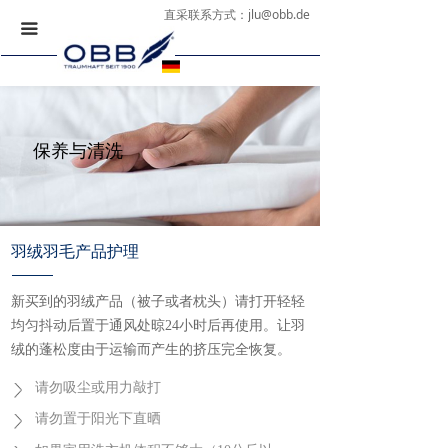
直采联系方式：
jlu@obb.de
끀
保养与清洗
羽绒羽毛产品护理
新买到的羽绒产品（被子或者枕头）请打开轻轻
均匀抖动后置于通风处晾24小时后再使用。让羽
绒的蓬松度由于运输而产生的挤压完全恢复。
请勿吸尘或用力敲打
请勿置于阳光下直晒