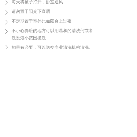
每天将被子打开，卧室通风
请勿置于阳光下直晒
不定期置于室外比如阳台上过夜
不小心弄脏的地方可以用温和的清洗剂或者
洗发液小范围搓洗
如果有必要，可以送交专业清洗机构清洗。
纤维产品护理
我们所有的纤维被都可以至60度清洗，部分甚至
可以至95度清洗。
用温和的洗衣液，护理洗程序，最多可旋转
1000转。请不要用柔软剂。
洗净后整理下形状，在阴凉处吹干。不要在
阳光下暴晒。也可使用烘干机低温烘干，如
果烘干温度过高，容易导致纤维融化。