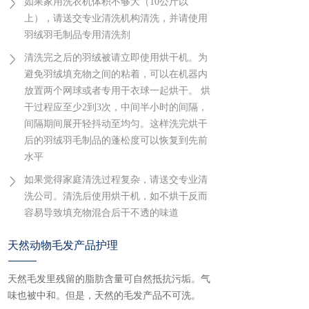
如果家用洗衣机体积不够大（10公斤以
上），请送交专业清洗机构清洗，并请使用
羽绒羽毛制品专用清洗剂
清洗完之后的羽绒被请立即使用烘干机。为
避免羽绒填充物之间的粘着，可以在机器内
放置两个网球或者专用干衣球一起烘干。 烘
干过程应至少2到3次，中间半小时的间隔，
间隔期间展开轻抖动至均匀。这样洗完烘干
后的羽绒羽毛制品的蓬松度可以恢复到先前
水平
如果觉得家庭清洗过程复杂，请送交专业清
洗公司。清洗后使用烘干机，如不烘干反而
容易导致填充物混合后干不透的味道
天然动物毛发产品护理
天然毛发里残留的脂肪含量可自然抵抗污垢。气
味也被中和。但是，天然的毛发产品不可洗。