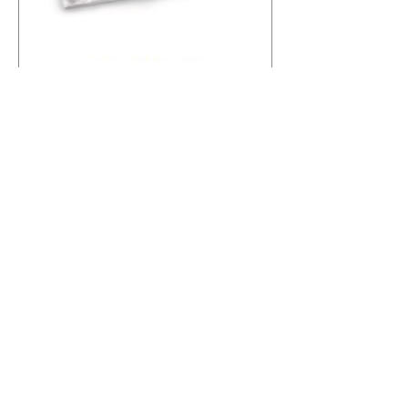
羽绒羽毛被
天然纤维