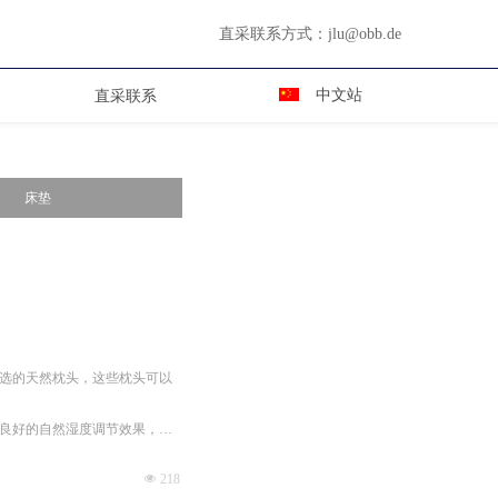
直采联系方式：
jlu@obb.de
中文站
直采联系
床垫
选的天然枕头，这些枕头可以
良好的自然湿度调节效果，在
넶
218