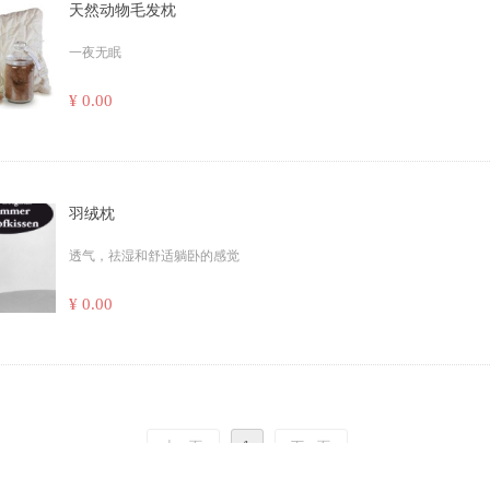
天然动物毛发枕
一夜无眠
¥ 0.00
羽绒枕
透气，祛湿和舒适躺卧的感觉
¥ 0.00
上一页
1
下一页