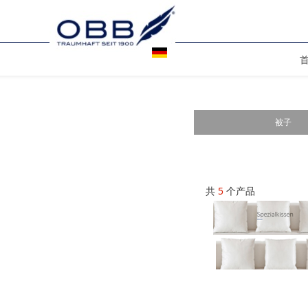
被子
共
5
个产品